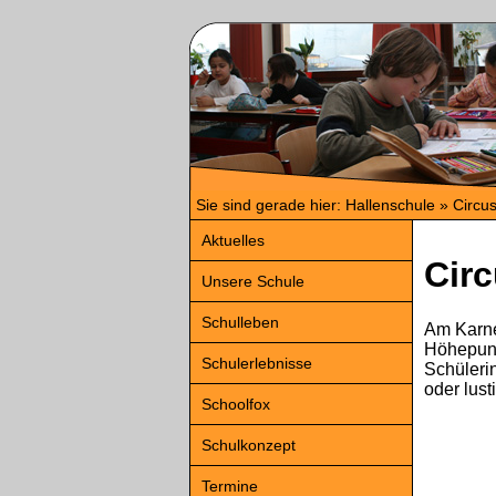
Sie sind gerade hier: Hallenschule » Circ
Aktuelles
Cir
Unsere Schule
Schulleben
Am Karne
Höhepunkt
Schulerlebnisse
Schüleri
oder lus
Schoolfox
Schulkonzept
Termine