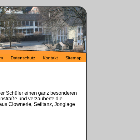
um
Datenschutz
Kontakt
Sitemap
hler Schüler einen ganz besonderen
enstraße und verzauberte die
us Clownerie, Seiltanz, Jonglage