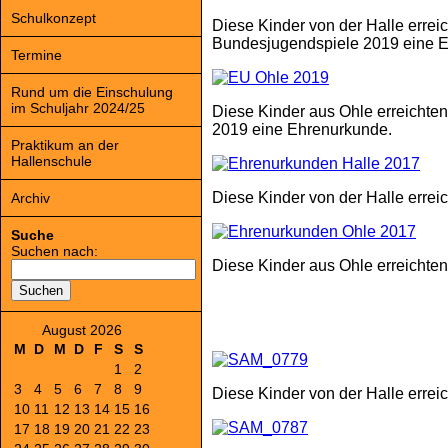
Schulkonzept
Diese Kinder von der Halle errei
Bundesjugendspiele 2019 eine 
Termine
Rund um die Einschulung
im Schuljahr 2024/25
Diese Kinder aus Ohle erreichte
2019 eine Ehrenurkunde.
Praktikum an der
Hallenschule
Diese Kinder von der Halle erre
Archiv
Suche
Suchen nach:
Diese Kinder aus Ohle erreichte
August 2026
M
D
M
D
F
S
S
1
2
3
4
5
6
7
8
9
Diese Kinder von der Halle erre
10
11
12
13
14
15
16
17
18
19
20
21
22
23