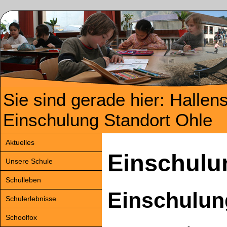
Sie sind gerade hier: Hallen
Einschulung Standort Ohle
Aktuelles
Einschulu
Unsere Schule
Schulleben
Einschulun
Schulerlebnisse
Schoolfox