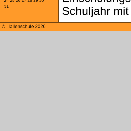
24
25
26
27
28
29
30
31
Schuljahr mi
© Hallenschule 2026