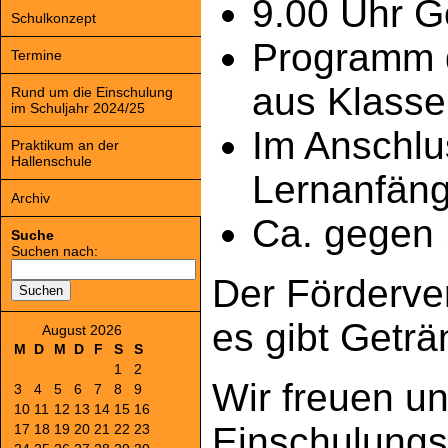
9.00 Uhr G
Schulkonzept
Programm d
Termine
aus Klasse
Rund um die Einschulung
im Schuljahr 2024/25
Im Anschlu
Praktikum an der
Hallenschule
Lernanfäng
Archiv
Ca. gegen 
Suche
Suchen nach:
Der Förderve
es gibt Getr
August 2026
M
D
M
D
F
S
S
1
2
Wir freuen u
3
4
5
6
7
8
9
10
11
12
13
14
15
16
Einschulungsf
17
18
19
20
21
22
23